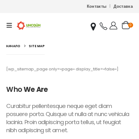
Контакты
Доставка
0
НАЧАЛО
SITE MAP
[wp_sitemap_page only=»page» display_title=»false»]
Who
We Are
Curabitur pellentesque neque eget diam
posuere porta. Quisque ut nulla at nunc vehicula
lacinia. Proin adipiscing porta tellus, ut feugiat
nibh adipiscing sit amet.