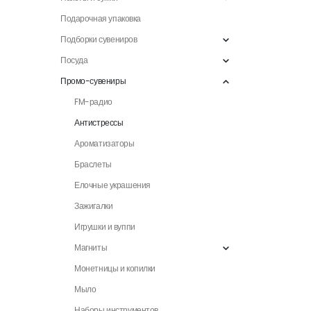
Подарочная упаковка
Подборки сувениров
Посуда
Промо-сувениры
FM-радио
Антистрессы
Ароматизаторы
Браслеты
Елочные украшения
Зажигалки
Игрушки и вуппи
Магниты
Монетницы и копилки
Мыло
Наборы инструментов