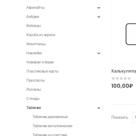
Акрилайты
Бейджи
Воблеры
Короба из акрила
Монетницы
Наклейки
Номерки и бирки
Калькулято
Пластиковые карты
Прессволы
0
из 5
100,00
₽
Роллапы
Стенды
Таблички
Таблички деревянные
Показать:
Таблички металлические
Таблички на пластике