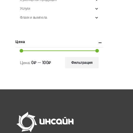
Услуги
Флаги и вымпела
Цена
Цена:
0₽
—
100₽
Фильтрация
Минимальная
Максимальная
цена
цена