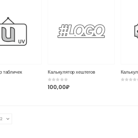
р табличек
Калькулятор хештегов
Калькул
0
из 5
0
из 5
100,00
₽