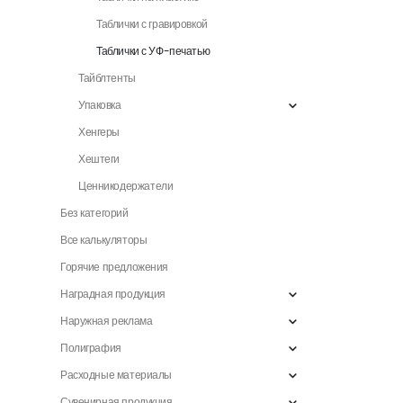
Таблички с гравировкой
Таблички с УФ-печатью
Тайблтенты
Упаковка
Хенгеры
Хештеги
Ценникодержатели
Без категорий
Все калькуляторы
Горячие предложения
Наградная продукция
Наружная реклама
Полиграфия
Расходные материалы
Сувенирная продукция