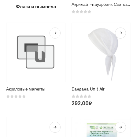
Акрилайт-пауэрбанк Светозар
Флаги и вымпела
0
из 5
Этот
Акриловые магниты
Бандана Unit Air
товар
имеет
0
из 5
0
из 5
292,00
₽
несколько
вариаций.
Опции
можно
выбрать