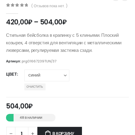
( Отзывов пока нет. )
0
out of 5
Диапазон
420,00
₽
–
504,00
₽
цен:
420,00₽
Стильная бейсболка в крапинку с 5 клиньями. Плоский
–
козырек, 4 отверстия для вентиляции с металлическими
504,00₽
люверсами, регулируемая застежка сзади.
Артикул:
prg01667239TUN/37
ЦВЕТ
ОЧИСТИТЬ
504,00
₽
48 В НАЛИЧИИ
В КОРЗИНУ