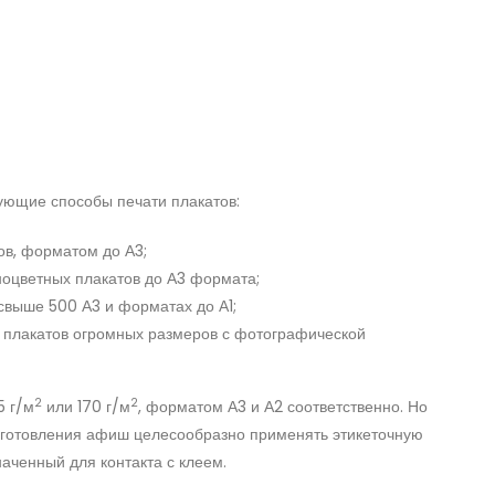
дующие способы печати плакатов:
ов, форматом до А3;
оцветных плакатов до А3 формата;
свыше 500 А3 и форматах до А1;
 плакатов огромных размеров с фотографической
2
2
5 г/м
или 170 г/м
, форматом А3 и А2 соответственно. Но
изготовления афиш целесообразно применять этикеточную
аченный для контакта с клеем.