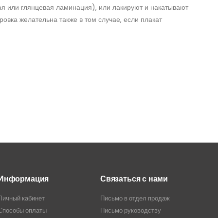
ая или глянцевая ламинация), или лакируют и накатывают
овка желательна также в том случае, если плакат
Информация
Связаться с нами
Личный кабинет
Письмо в отдел продаж
Способы оплаты
Письмо руководству