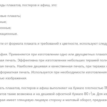
ды плакатов, постеров и афиш, это:
вые плакаты;
ные;
ионные;
мационные.
ти от формата плаката и требований к цветности, используют сле
афия. Применяется при изготовлении одно или двухцветных плакат
ая печать. Эффективна при изготовлении небольших тиражей полн
ая печать. Наиболее дешевая и качественная печать, при тиражах 
форматная печать. Используется при необходимости изготовления
тью изображения.
ть плакатов, постеров и афиш выполняют на бумаге плотностью 11
атов также возможна и на дешевой офсетной бумаге 80 г\м. Для 
орая имеет глянцевую лицевую сторону и матовый оборот, предназн