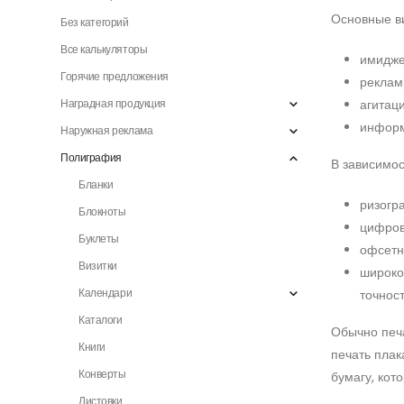
Основные ви
Без категорий
Все калькуляторы
имидже
Горячие предложения
реклам
Наградная продукция
агитац
инфор
Наружная реклама
Полиграфия
В зависимос
Бланки
ризогр
Блокноты
цифров
Буклеты
офсетн
Визитки
широко
Календари
точнос
Каталоги
Обычно печа
Книги
печать плак
Конверты
бумагу, кот
Листовки