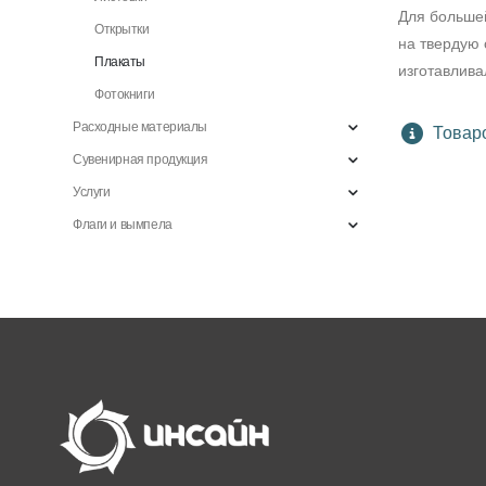
Для большей
Открытки
на твердую 
Плакаты
изготавлива
Фотокниги
Расходные материалы
Товаро
Сувенирная продукция
Услуги
Флаги и вымпела