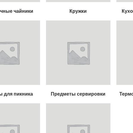
чные чайники
Кружки
Кухо
 для пикника
Предметы сервировки
Терм