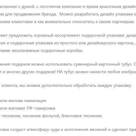
деланная с душой, с логотипом компании и ярким красочным диз
м для продвижения бренда. Можно разработать дизайн упаковки к 
оими клиентами и как внимательно относитесь к своим партнерам.
жет предложить огромный ассортимент подарочной упаковки: дизай
ая и подарочная упаковка из простого или дизайнерского картона
 также эксклюзивные подарочные коробки.
ния подарков можно использовать сувенирный картонный тубус. О
т и многих других подарков! НА тубус можно нанести любое изобр
клиента, мы можем дополнительно обработать каждую упаковку:
 или матова ламинация
 или матовая УФ-лакировка
е тиснение, тиснение фольгой, блинтовое тиснение.
овка создаст атмосферу чуда и исполнения желаний и сделает п