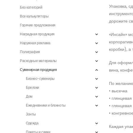
Упаковка, с
Без категорий
инструменто
Все калькуляторы
дорожите св
Горячие предложения
Наградная продукция
«Инсайн» мо
корпоративн
Наружная реклама
коробки), а
Полиграфия
Расходные материалы
Для оформле
Сувенирная продукция
вина, конфе
Бизнес-сувениры
По желанию 
Брелоки
• высечка
Дом
• глянцевая
Ежедневники и блокноты
• глянцевая
• конгревно
Зонты
Одежда
Каждая упак
Пакеты и сумки