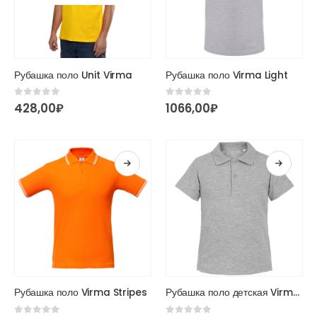
товара.
товара.
Этот
Рубашка поло Unit Virma
Рубашка поло Virma Light
товар
имеет
0
из 5
0
из 5
428,00
₽
1066,00
₽
несколько
вариаций.
Опции
можно
выбрать
на
странице
товара.
Этот
Этот
Рубашка поло Virma Stripes
Рубашка поло детская Virma Kids
товар
товар
имеет
имеет