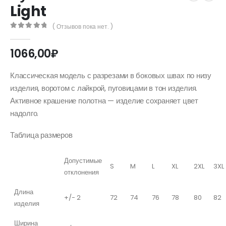
Light
( Отзывов пока нет. )
0
out of 5
1066,00
₽
Классическая модель с разрезами в боковых швах по низу
изделия, воротом с лайкрой, пуговицами в тон изделия.
Активное крашение полотна — изделие сохраняет цвет
надолго.
Таблица размеров
Допустимые
S
M
L
XL
2XL
3XL
отклонения
Длина
+/- 2
72
74
76
78
80
82
изделия
Ширина