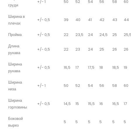
+/- 1
50
52
54
56
58
60
груди
Ширина в
+/- 0,5
39
40
41
42
43
44
плечах
Пройма
+/- 0,5
22
23,5
24
24,5
25
25,
Длина
+/- 0,5
22
23
24
25
26
26
рукава
Ширина
+/- 0,5
16,5
17
17,5
18
18,5
19
рукава
Ширина
+/- 1
50
52
54
56
58
60
низа
Ширина
+/- 0,5
14,5
15
15,5
16
16,5
17
горловины
Боковой
5
5
5
5
5
5
вырез