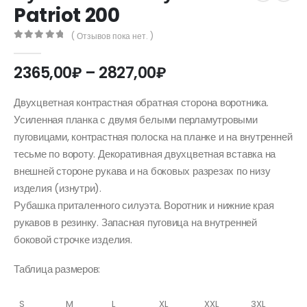
Patriot 200
( Отзывов пока нет. )
0
out of 5
Диапазон
2365,00
₽
–
2827,00
₽
цен:
2365,00₽
Двухцветная контрастная обратная сторона воротника.
–
Усиленная планка с двумя белыми перламутровыми
2827,00₽
пуговицами, контрастная полоска на планке и на внутренней
тесьме по вороту. Декоративная двухцветная вставка на
внешней стороне рукава и на боковых разрезах по низу
изделия (изнутри).
Рубашка приталенного силуэта. Воротник и нижние края
рукавов в резинку. Запасная пуговица на внутренней
боковой строчке изделия.
Таблица размеров:
S
M
L
XL
XXL
3XL