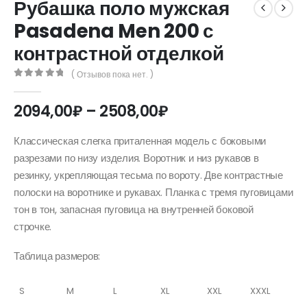
Рубашка поло мужская
Pasadena Men 200 с
контрастной отделкой
( Отзывов пока нет. )
0
out of 5
Диапазон
2094,00
₽
–
2508,00
₽
цен:
2094,00₽
Классическая слегка приталенная модель с боковыми
–
разрезами по низу изделия. Воротник и низ рукавов в
2508,00₽
резинку, укрепляющая тесьма по вороту. Две контрастные
полоски на воротнике и рукавах. Планка с тремя пуговицами
тон в тон, запасная пуговица на внутренней боковой
строчке.
Таблица размеров:
S
M
L
XL
XXL
XXXL