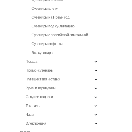
Сувениры к лету
Сувениры на Новый год
Сувениры под сублимацию
Сувениры с российской символикой
Сувениры софт тач
Эко сувениры
Посуда
Промо-сувениры
Путешествия и отдых
Ручки и карандаши
Сладкие подарки
Текстиль
Часы
Электроника