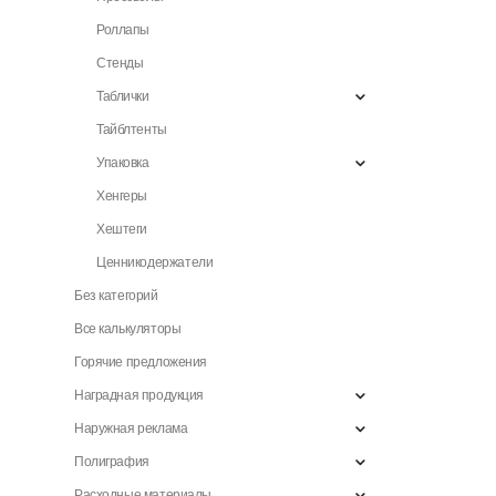
Роллапы
Стенды
Таблички
Тайблтенты
Упаковка
Хенгеры
Хештеги
Ценникодержатели
Без категорий
Все калькуляторы
Горячие предложения
Наградная продукция
Наружная реклама
Полиграфия
Расходные материалы