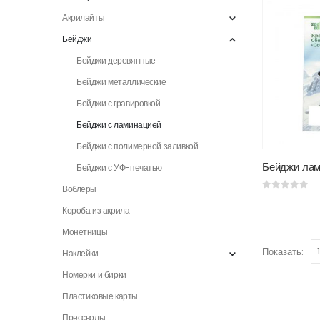
Акрилайты
Бейджи
Бейджи деревянные
Бейджи металлические
Бейджи с гравировкой
Бейджи с ламинацией
Бейджи с полимерной заливкой
Бейджи ла
Бейджи с УФ-печатью
Воблеры
0
из 5
Короба из акрила
Монетницы
Показать:
Наклейки
Номерки и бирки
Пластиковые карты
Прессволы