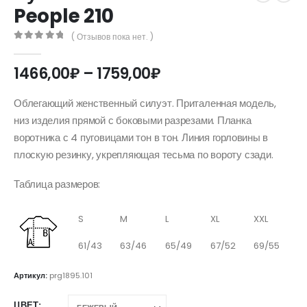
People 210
( Отзывов пока нет. )
0
out of 5
Диапазон
1466,00
₽
–
1759,00
₽
цен:
1466,00₽
Облегающий женственный силуэт. Приталенная модель,
–
низ изделия прямой с боковыми разрезами. Планка
1759,00₽
воротника с 4 пуговицами тон в тон. Линия горловины в
плоскую резинку, укрепляющая тесьма по вороту сзади.
Таблица размеров:
S
M
L
XL
XXL
61/43
63/46
65/49
67/52
69/55
Артикул:
prg1895.101
ЦВЕТ