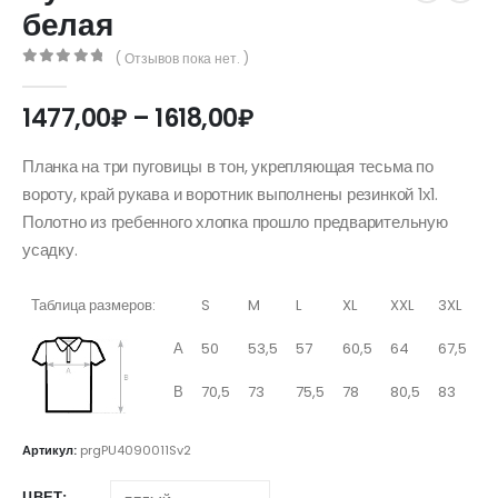
белая
( Отзывов пока нет. )
0
out of 5
Диапазон
1477,00
₽
–
1618,00
₽
цен:
1477,00₽
Планка на три пуговицы в тон, укрепляющая тесьма по
–
вороту, край рукава и воротник выполнены резинкой 1х1.
1618,00₽
Полотно из гребенного хлопка прошло предварительную
усадку.
Таблица размеров:
S
M
L
XL
XXL
3XL
А
50
53,5
57
60,5
64
67,5
В
70,5
73
75,5
78
80,5
83
Артикул:
prgPU4090011Sv2
ЦВЕТ