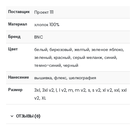
Поставщик
Проект 111
Материал
хлопок 100%
Бренд
BNC
Цвет
белый, бирюзовый, желтый, зеленое яблоко,
зеленый, красный, серый меланж, синий,
темно-синий, черный
Нанесение
вышивка, флекс, шелкография
Размер
3xl, 3xl v2, l, l v2, m, m v2, s, s v2, xl v2, xxl, xxl
v2, XL
ОТЗЫВЫ (0)