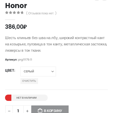
Honor
( Отзывов пока нет. )
0
out of 5
386,00
₽
Шесть клиньев без шва на лбу, широкий контрастный кант
на козырьке, пуговица в тон канту, металлическая застежка,
люверсы в тон ткани.
Артикул:
prg11179.11
ЦВЕТ
ОЧИСТИТЬ
НЕТ В НАЛИЧИИ
В КОРЗИНУ