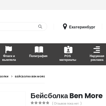
Екатеринбург
Флаги и
Полиграфия
POS
Наружная
вымпела
материалы
реклама
БОЛКИ
БЕЙСБОЛКА BEN MORE
Бейсболка Ben More
( Отзывов пока нет. )