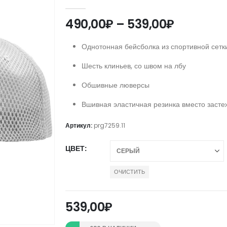
0
out of 5
Диапазо
490,00
₽
–
539,00
₽
цен:
490,00₽
Однотонная бейсболка из спортивной сетк
–
Шесть клиньев, со швом на лбу
539,00₽
Обшивные люверсы
Вшивная эластичная резинка вместо засте
Артикул:
prg7259.11
ЦВЕТ
ОЧИСТИТЬ
539,00
₽