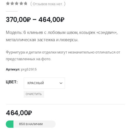
( Отзывов пока нет. )
0
out of 5
Диапазон
370,00
₽
–
464,00
₽
цен:
370,00₽
Модель: 6 клиньев с лобовым швом, козырек «сэндвич»,
–
металлическая застежка и люверсы.
464,00₽
Фурнитура и детали отделки могут незначительно отличаться от
представленных на фото.
Артикул:
prg5291.5
ЦВЕТ
ОЧИСТИТЬ
464,00
₽
850 В НАЛИЧИИ