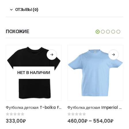
ОТЗЫВЫ (0)
ПОХОЖИЕ
НЕТ В НАЛИЧИИ
Этот товар имеет несколько вариаций. Опции можно выбрать на странице товара.
Этот товар имеет несколько вариаций. Опции можно выбрать на странице товара.
Футболка детская T-bolka Fit Kids
Футболка детская Imperial Kids 190
Диапа
0
из 5
0
из 5
333,00
₽
460,00
₽
–
554,00
₽
цен: