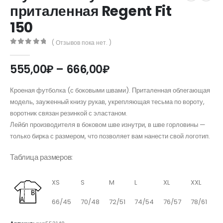
приталенная Regent Fit
150
( Отзывов пока нет. )
0
out of 5
Диапазон
555,00
₽
–
666,00
₽
цен:
555,00₽
Кроеная футболка (с боковыми швами). Приталенная облегающая
–
модель, зауженный книзу рукав, укрепляющая тесьма по вороту,
666,00₽
воротник связан резинкой с эластаном.
Лейбл производителя в боковом шве изнутри, в шве горловины —
только бирка с размером, что позволяет вам нанести свой логотип.
Таблица размеров:
XS
S
M
L
XL
XXL
66/45
70/48
72/51
74/54
76/57
78/61