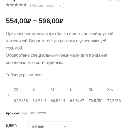
( Отзывов пока нет. )
0
out of 5
Диапазон
554,00
₽
–
596,00
₽
цен:
554,00₽
Приталенная кроеная футболка с женственной круглой
–
горловиной. Ворот в тонкую резинку с укрепляющей
596,00₽
тесьмой.
Обработано специальными энзимами для придания
особенной мягкости изделию.
Таблица размеров:
XS
S
M
L
XL
XXL
62,5/38
64,5/41
66,5/44
68,5/47
70,5/50
72,5/53
Артикул:
prg01699102XS
ЦВЕТ