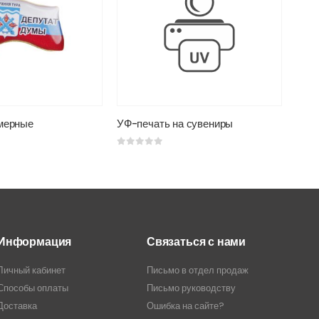
мерные
УФ-печать на сувениры
0
из 5
0
из 
Информация
Связаться с нами
Личный кабинет
Письмо в отдел продаж
Способы оплаты
Письмо руководству
Доставка
Ошибка на сайте?