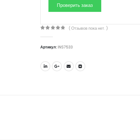
( Отзывов пока нет. )
0
out of 5
Артикул:
INS7533