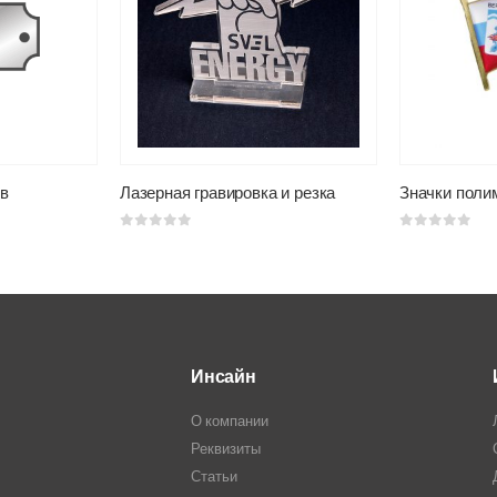
в
Лазерная гравировка и резка
Значки поли
0
из 5
0
из 5
Инсайн
О компании
Реквизиты
Статьи