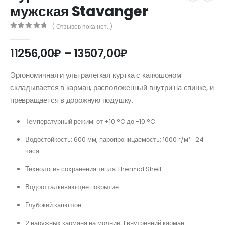
мужская Stavanger
( Отзывов пока нет. )
0
out of 5
Диапазон
11256,00
₽
–
13507,00
₽
цен:
11256,00₽
Эргономичная и ультралегкая куртка с капюшоном
–
складывается в карман, расположенный внутри на спинке, и
13507,00₽
превращается в дорожную подушку.
Температурный режим: от +10 °C до -10 °C
Водостойкость: 600 мм, паропроницаемость: 1000 г/м² · 24
часа
Технология сохранения тепла Thermal Shell
Водоотталкивающее покрытие
Глубокий капюшон
2 наружных кармана на молнии, 1 внутренний карман