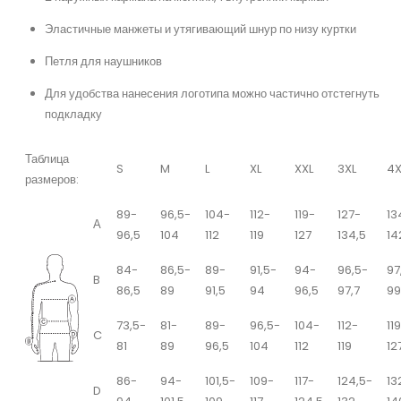
Эластичные манжеты и утягивающий шнур по низу куртки
Петля для наушников
Для удобства нанесения логотипа можно частично отстегнуть
подкладку
Таблица
S
M
L
XL
XXL
3XL
4X
размеров:
89-
96,5-
104-
112-
119-
127-
13
А
96,5
104
112
119
127
134,5
14
84-
86,5-
89-
91,5-
94-
96,5-
97
B
86,5
89
91,5
94
96,5
97,7
99
73,5-
81-
89-
96,5-
104-
112-
11
C
81
89
96,5
104
112
119
12
86-
94-
101,5-
109-
117-
124,5-
13
D