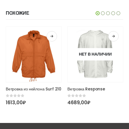
ПОХОЖИЕ
НЕТ В НАЛИЧИИ
Этот товар имеет несколько вариаций. Опции можно выбрать на странице товара.
Этот товар имеет несколько вариаций. Опции можно выбрать на странице товара.
Ветровка из нейлона Surf 210
Ветровка Response
0
из 5
0
из 5
1613,00
₽
4689,00
₽