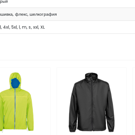
ерый
ышивка, флекс, шелкография
l, 4xl, 5xl, l, m, s, xxl, XL