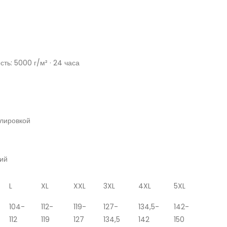
ть: 5000 г/м² · 24 часа
лировкой
ний
L
XL
XXL
3XL
4XL
5XL
104-
112-
119-
127-
134,5-
142-
112
119
127
134,5
142
150