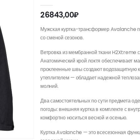
0
out of 5
26843,00
₽
Мужская куртка-трансформер Avalanche по
со сменой сезонов.
Ветровка из мембранной ткани H2Xtreme сн
Анатомический крой локтя обеспечивает м
проклеенные швы создают водозащитную ка
утеплителем — обладает надежной теплоза
молний.
Два самостоятельных по сути предмета од
погоды: внешняя куртка в комплекте с внут
комфортно носиться весной и осенью.
Куртка Avalanche — это всесезонная функ