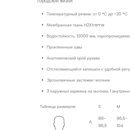
городской жизни.
Температурный режим: от 0 °C до -20 °C
Мембранная ткань H2Xtreme
Водостойкость: 10000 мм, паропроницаемос
Проклеенные швы
Анатомический крой рукава
Отстегивающийся капюшон с удобной регу
Эргономичные застежки-молнии
3 наружных кармана на молнии, 1 внутрен
Таблица размеров:
S
M
89-
96,5-
А
96,5
104