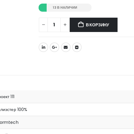
13 В НАЛИЧИИ
В КОРЗИНУ
оект 111
олиэстер 100%
tormtech