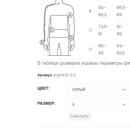
84-
86,5-
B
86,5
89
73,5-
81-
C
81
89
86-
94-
D
94
101,5
В таблице размеров указаны параметры ф
Артикул:
prg11623.13.S
ЦВЕТ
РАЗМЕР
ОЧИСТИТЬ