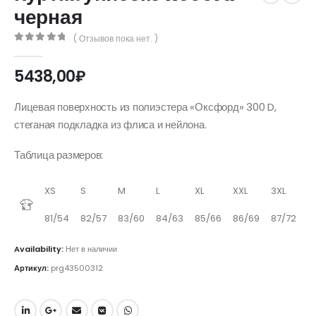
черная
( Отзывов пока нет. )
0
out of 5
5438,00
₽
Лицевая поверхность из полиэстера «Оксфорд» 300 D,
стеганая подкладка из флиса и нейлона.
Таблица размеров:
XS
S
M
L
XL
XXL
3XL
81/54
82/57
83/60
84/63
85/66
86/69
87/72
Availability:
Нет в наличии
Артикул:
prg43500312