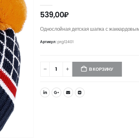
0
out of 5
539,00
₽
Однослойная детская шапка с жаккардовым
Артикул:
prg12401
В КОРЗИНУ