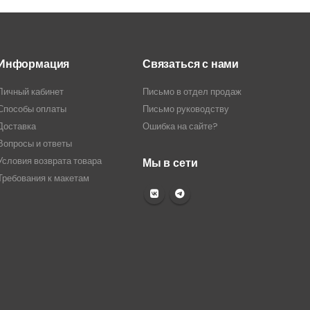
1711,00₽
4680,00₽
Информация
Связаться с нами
Личный кабинет
Письмо в отдел продаж
Способы оплаты
Письмо руководству
Доставка
Ошибка на сайте?
Вопросы и ответы
Условия возврата товара
Мы в сети
Требования к макетам