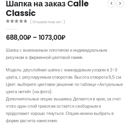
Шапка на заказ Сalle
Classic
( Отзывов пока нет. )
0
out of 5
Диапазон
688,00
₽
–
1073,00
₽
цен:
688,00₽
Шапка с вывязанным логотипом и индивидуальным
–
рисунком в фирменной цветовой гамме.
1073,00₽
Модель: двуслойная шапка с жаккардовым узором в 2-3
цвета, с регулируемым отворотом. Высота отворота 6,5 см.
Цвет: выберите цветовое решение по таблице «Актуальные
цвета нитей» (на фото).
Дополнительные опции: вышивка. Делается в крое, за счет
этого один слой трикотаж остается свободным и
продолжает хорошо тянуться. Опцию можно выбрать в
форме расчета нанесения.