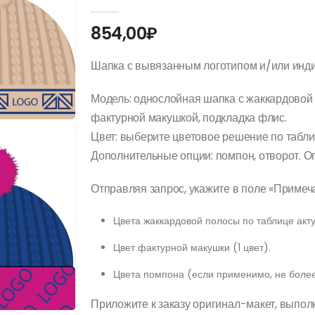
0
out of 5
854,00
₽
Шапка с вывязанным логотипом и/или инд
Модель: однослойная шапка с жаккардовой 
фактурной макушкой, подкладка флис.
Цвет: выберите цветовое решение по табли
Дополнительные опции: помпон, отворот. О
Отправляя запрос, укажите в поле «Приме
Цвета жаккардовой полосы по таблице акту
Цвет фактурной макушки (1 цвет).
Цвета помпона (если применимо, не более
Приложите к заказу оригинал-макет, выпол