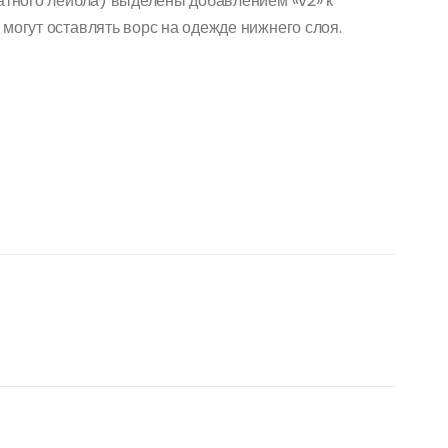
чатного лейбла) выделены добавлением «v2» к
могут оставлять ворс на одежде нижнего слоя.