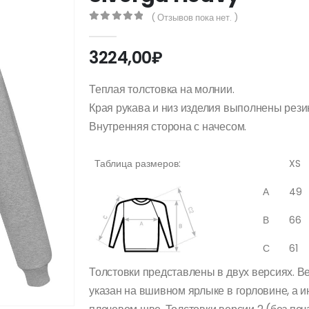
( Отзывов пока нет. )
0
out of 5
3224,00
₽
Теплая толстовка на молнии.
Края рукава и низ изделия выполнены рези
Внутренняя сторона с начесом.
Таблица размеров:
XS
А
49
В
66
С
61
Толстовки представлены в двух версиях. Ве
указан на вшивном ярлыке в горловине, а 