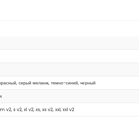
красный, серый меланж, темно-синий, черный
я
 m v2, s v2, xl v2, xs, xs v2, xxl, xxl v2