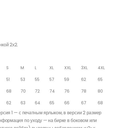
нкой 2х2.
S
M
L
XL
XXL
3XL
4XL
51
53
55
57
59
62
65
68
70
72
74
76
78
80
62
63
64
65
66
67
68
рсия 1 — с печатным ярлыком, в версии 2 размер
информация по уходу — на бирке в боковом или