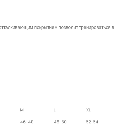
оотталкивающим покрытием позволит тренироваться в
M
L
XL
46-48
48-50
52-54