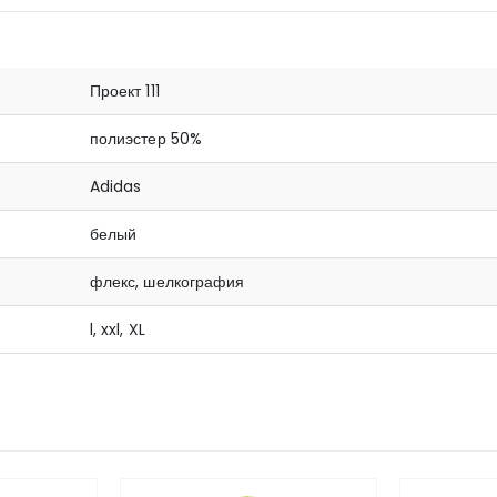
Проект 111
полиэстер 50%
Adidas
белый
флекс, шелкография
l, xxl, XL