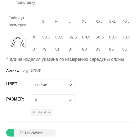
подкладку
Таблица
S
M
L
XL
XXL
3XL
4XL
размеров:
А
58,5
60,5
62,5
64,5
66,5
68,5
70,5
B*
79
81
81
83
83
85
85
* длина изделия указана по измерению середины спины
Артикул:
prg11578.111
ЦВЕТ
РАЗМЕР
ОЧИСТИТЬ
14 В НАЛИЧИИ