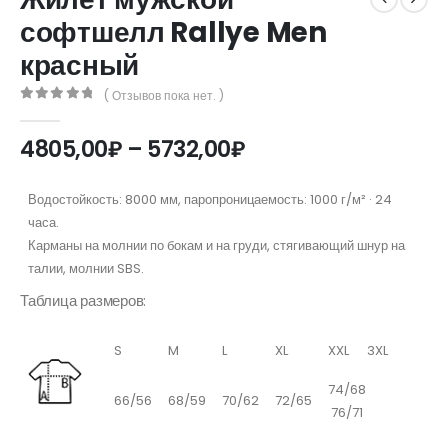
софтшелл Rallye Men
красный
( Отзывов пока нет. )
0
out of 5
Диапазон
4805,00
₽
–
5732,00
₽
цен:
4805,00₽
Водостойкость: 8000 мм, паропроницаемость: 1000 г/м² · 24
–
часа.
5732,00₽
Карманы на молнии по бокам и на груди, стягивающий шнур на
талии, молнии SBS.
Таблица размеров:
S
M
L
XL
XXL 3XL
74/68
66/56
68/59
70/62
72/65
76/71