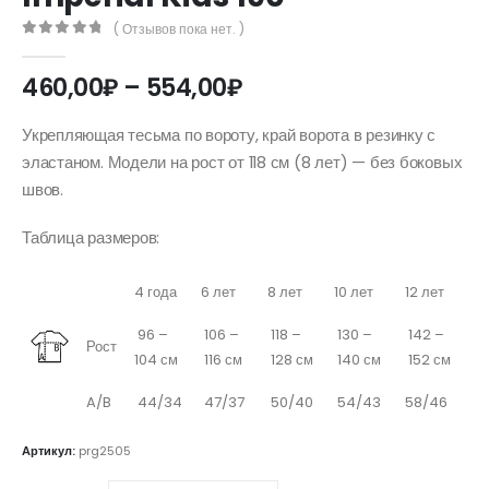
( Отзывов пока нет. )
0
out of 5
Диапазон
460,00
₽
–
554,00
₽
цен:
460,00₽
Укрепляющая тесьма по вороту, край ворота в резинку с
–
эластаном. Модели на рост от 118 см (8 лет) — без боковых
554,00₽
швов.
Таблица размеров:
4 года
6 лет
8 лет
10 лет
12 лет
96 –
106 –
118 –
130 –
142 –
Рост
104 см
116 см
128 см
140 см
152 см
A/B
44/34
47/37
50/40
54/43
58/46
Артикул:
prg2505