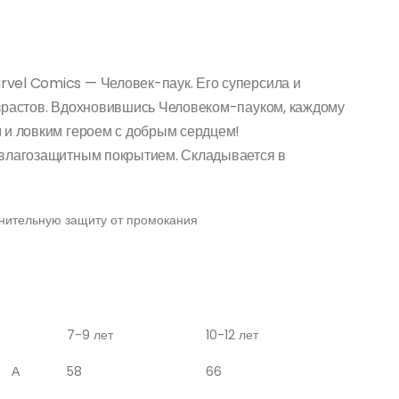
vel Comics — Человек-паук. Его суперсила и
озрастов. Вдохновившись Человеком-пауком, каждому
 и ловким героем с добрым сердцем!
 влагозащитным покрытием. Складывается в
нительную защиту от промокания
7-9 лет
10-12 лет
А
58
66