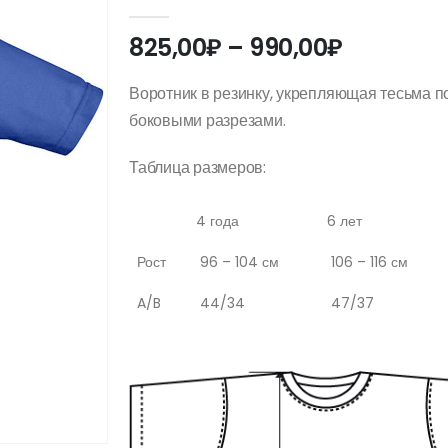
0
out of 5
Диапазо
825,00
₽
–
990,00
₽
цен:
825,00₽
Воротник в резинку, укрепляющая тесьма по
–
боковыми разрезами.
990,00₽
Таблица размеров:
4 года
6 лет
Рост
96 – 104 см
106 – 116 см
A/B
44/34
47/37