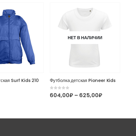
НЕТ В НАЛИЧИИ
Этот товар имеет несколько вариаций. Опции можно выбрать на странице товара.
ская Surf Kids 210
Футболка детская Pioneer Kids
Боди
0
из 5
0
из 
Диапазон
604,00
₽
–
625,00
₽
711
цен:
604,00₽
–
625,00₽