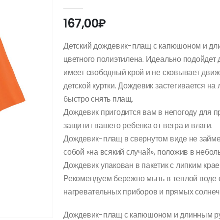
0
out of 5
167,00
₽
Детский дождевик-плащ с капюшоном и дли
цветного полиэтилена. Идеально подойдет 
имеет свободный крой и не сковывает движ
детской куртки. Дождевик застегивается на 
быстро снять плащ.
Дождевик пригодится вам в непогоду для пр
защитит вашего ребенка от ветра и влаги.
Дождевик-плащ в свернутом виде не займет
собой «на всякий случай», положив в небол
Дождевик упакован в пакетик с липким крае
Рекомендуем бережно мыть в теплой воде
нагревательных приборов и прямых солнеч
Дождевик-плащ с капюшоном и длинным ру