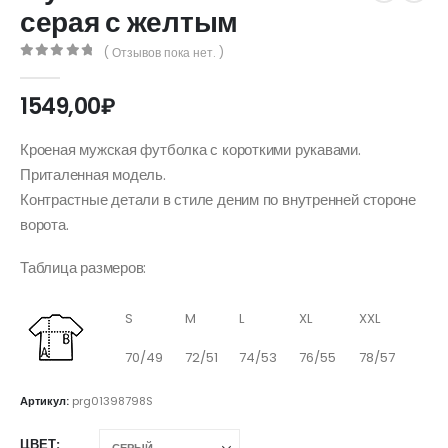
серая с желтым
( Отзывов пока нет. )
0
out of 5
1549,00
₽
Кроеная мужская футболка с короткими рукавами.
Приталенная модель.
Контрастные детали в стиле деним по внутренней стороне
ворота.
Таблица размеров:
S
M
L
XL
XXL
70/49
72/51
74/53
76/55
78/57
Артикул:
prg01398798S
ЦВЕТ