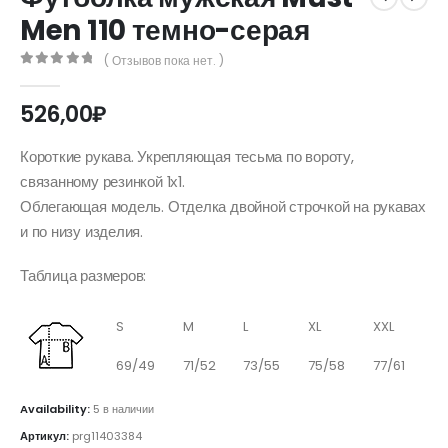
Men 110 темно-серая
( Отзывов пока нет. )
0
out of 5
526,00
₽
Короткие рукава. Укрепляющая тесьма по вороту,
связанному резинкой 1х1.
Облегающая модель. Отделка двойной строчкой на рукавах
и по низу изделия.
Таблица размеров:
S
M
L
XL
XXL
69/49
71/52
73/55
75/58
77/61
Availability:
5 в наличии
Артикул:
prg11403384