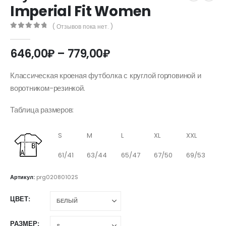
Imperial Fit Women
( Отзывов пока нет. )
0
out of 5
Диапазон
646,00
₽
–
779,00
₽
цен:
646,00₽
Классическая кроеная футболка с круглой горловиной и
–
воротником-резинкой.
779,00₽
Таблица размеров:
S
M
L
XL
XXL
61/41
63/44
65/47
67/50
69/53
Артикул:
prg02080102S
ЦВЕТ
РАЗМЕР