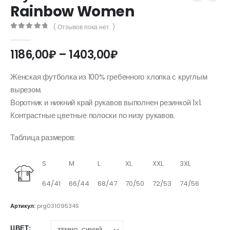
Rainbow Women
( Отзывов пока нет. )
0
out of 5
Диапазон
1186,00
₽
–
1403,00
₽
цен:
1186,00₽
Женская футболка из 100% гребенного хлопка с круглым
–
вырезом.
1403,00₽
Воротник и нижний край рукавов выполнен резинкой 1х1.
Контрастные цветные полоски по низу рукавов.
Таблица размеров:
S
M
L
XL
XXL
3XL
64/41
66/44
68/47
70/50
72/53
74/56
Артикул:
prg03109534S
ЦВЕТ