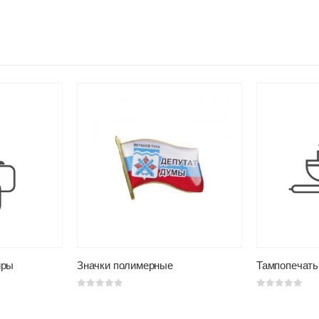
иры
Значки полимерные
Тампопечать
0
из 5
0
из 5