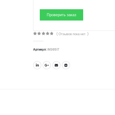
( Отзывов пока нет. )
0
out of 5
Артикул:
INS6517