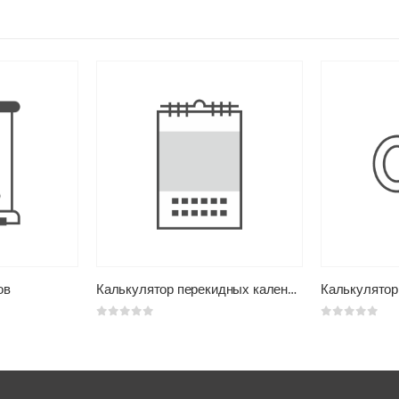
ов
Калькулятор перекидных календарей
0
из 5
0
из 5