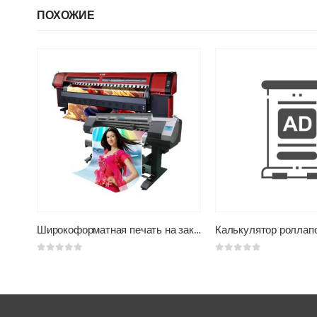
ПОХОЖИЕ
Стикерпаки с полимерной заливкой
Широкоформатная печать на заказ
Калькулятор роллап
0
из 5
0
из 5