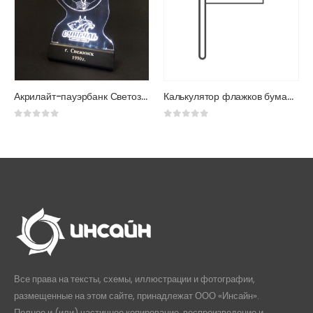
Акрилайт-пауэрбанк Светозар
Калькулятор флажков бумажных
0
из 5
0
из 5
Все права на тексты, схемы, иллюстрации и фотографии,
размещенные на этом сайте, принадлежат ООО «Инсайн».
Полное и (или) частичное копирование, воспроизведение и