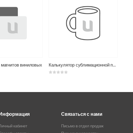
 магнитов виниловых
Калькулятор сублимационной печати на кружки
Кал
0
из 5
0
из 
Информация
Связаться с нами
Личный кабинет
Письмо в отдел продаж