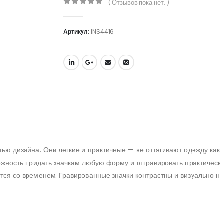
( Отзывов пока нет. )
0
out of 5
Артикул:
INS4416
ью дизайна. Они легкие и практичные — не оттягивают одежду как
зможность придать значкам любую форму и отгравировать практич
тся со временем. Гравированные значки контрастны и визуально н