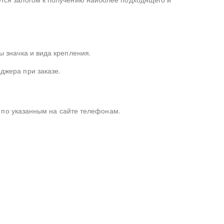
ется залогом к получению наиболее подходящего и
ы значка и вида крепления.
джера при заказе.
в по указанным на сайте телефонам.