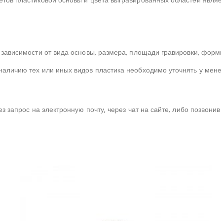
етов пластиковой основы и цвета выгравированных областей явля
 зависимости от вида основы, размера, площади гравировки, форм
аличию тех или иных видов пластика необходимо уточнять у мене
ез запрос на электронную почту, через чат на сайте, либо позвони