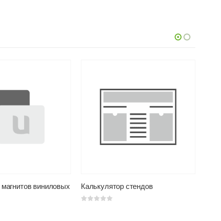
 магнитов виниловых
Калькулятор стендов
Каль
0
из 5
0
из 