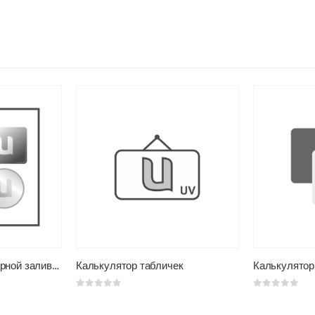
Стикерпаки с полимерной заливкой
Калькулятор табличек
Калькулятор
0
из 5
0
из 5