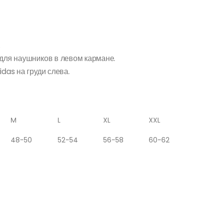
.
для наушников в левом кармане.
das на груди слева.
M
L
XL
XXL
48-50
52-54
56-58
60-62