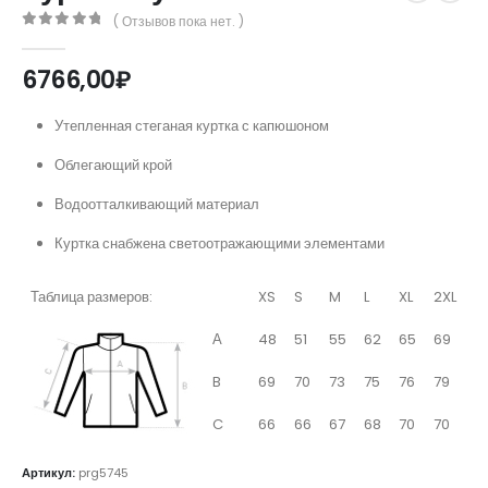
( Отзывов пока нет. )
0
out of 5
6766,00
₽
Утепленная стеганая куртка с капюшоном
Облегающий крой
Водоотталкивающий материал
Куртка снабжена светоотражающими элементами
Таблица размеров:
XS
S
M
L
XL
2XL
А
48
51
55
62
65
69
B
69
70
73
75
76
79
C
66
66
67
68
70
70
Артикул:
prg5745