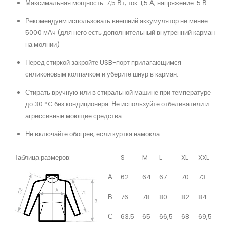
Максимальная мощность: 7,5 Вт; ток: 1,5 А; напряжение: 5 В
Рекомендуем использовать внешний аккумулятор не менее
5000 мАч (для него есть дополнительный внутренний карман
на молнии)
Перед стиркой закройте USB-порт прилагающимся
силиконовым колпачком и уберите шнур в карман.
Стирать вручную или в стиральной машине при температуре
до 30 °C без кондиционера. Не используйте отбеливатели и
агрессивные моющие средства.
Не включайте обогрев, если куртка намокла.
Таблица размеров:
S
M
L
XL
XXL
А
62
64
67
70
73
В
76
78
80
82
84
С
63,5
65
66,5
68
69,5