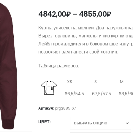
0
out of 5
Диапа
4842,00
₽
–
4855,00
₽
цен:
4842,
Куртка унисекс на молнии. Два наружных ка
–
Вырез горловины, манжеты и низ куртки отд
4855,
Лейбл производителя в боковом шве изнутри
позволяет вам нанести свой логотип.
Таблица размеров:
XS
S
M
66,5/54,5
67,5/57,5
68,5/6
Артикул:
prg2885167
ЦВЕТ