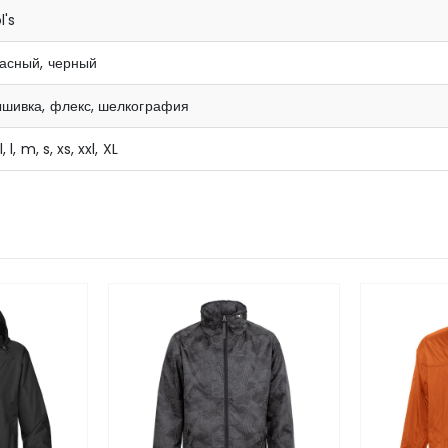
l's
асный, черный
ышивка, флекс, шелкография
l, l, m, s, xs, xxl, XL