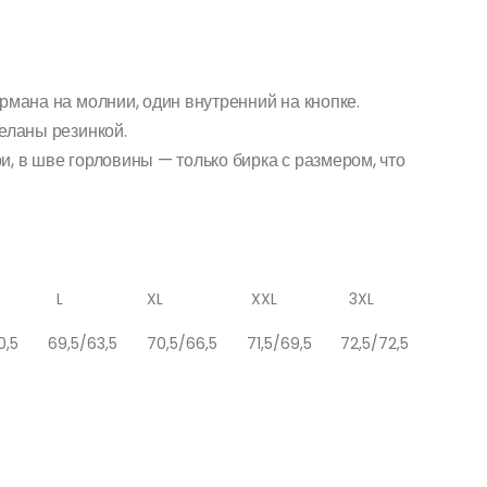
зон
00₽
рмана на молнии, один внутренний на кнопке.
еланы резинкой.
00₽
, в шве горловины — только бирка с размером, что
L
XL
XXL
3XL
0,5
69,5/63,5
70,5/66,5
71,5/69,5
72,5/72,5